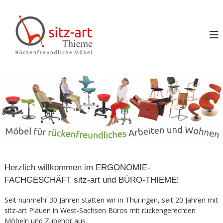
Z
S
u
s
i
m
i
t
I
t
z
n
e
z
h
n
-
a
u
a
n
l
d
r
t
d
s
t
o
p
T
c
r
h
h
i
b
i
e
n
e
w
g
e
m
e
g
Herzlich willkommen im ERGONOMIE-
e
n
e
FACHGESCHÄFT sitz-art und BÜRO-THIEME!
n
Seit nunmehr 30 Jahren statten wir in Thüringen, seit 20 Jahren mit
sitz-art Plauen in West-Sachsen Büros mit rückengerechten
Möbeln und Zubehör aus.